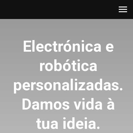
Electrónica e
robótica
personalizadas.
Damos vida à
tua ideia.