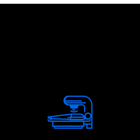
Podemos projetar tudo, desde PCB
individuais a equipamentos
industriais e mecânicos.
Temos feito produtos de alta
qualidade em várias aplicações e
indústrias, incluindo:
Equipamento médico e de laboratório