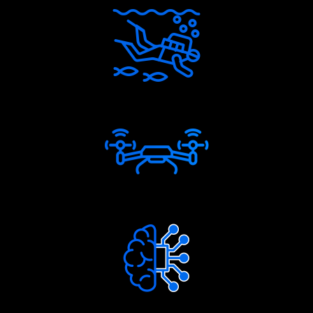
Tecnologia subaquática
UAV, ROV e UGV