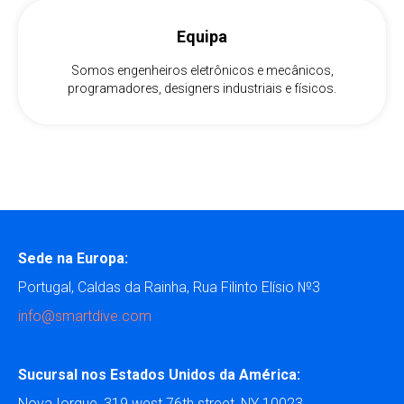
Equipa
Somos engenheiros eletrônicos e mecânicos,
programadores, designers industriais e físicos.
Sede na Europa:
Portugal, Caldas da Rainha, Rua Filinto Elísio №3
info@smartdive.com
Sucursal nos Estados Unidos da América:
Nova Iorque, 319 west 76th street, NY 10023